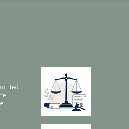
mmitted
the
se