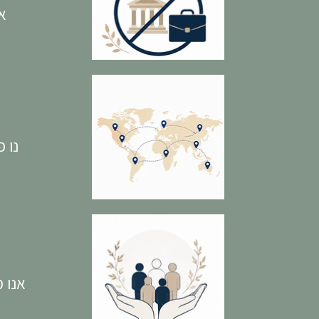
א
נו 
אנו מ