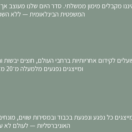
יננו מקבלים מימון ממשלתי. סדר היום שלנו מעוצב אך ו
המשפטית הבינלאומית — ללא השפעה פוליטית או של קבוצות אינטרסים
פועלים לקידום אחריותיות ברחבי העולם, חוצים יבשות 
ומייצגים נפגעים מלמעלה מ־20 מדינות באמצעות שותפויות בינלאומיות
ייצגים כל נפגע ונפגעת בכבוד ובמסירות שווים, מונחים
האוניברסליות — לעולם לא על־פי לאום, זהות או שיקולים פוליטיים