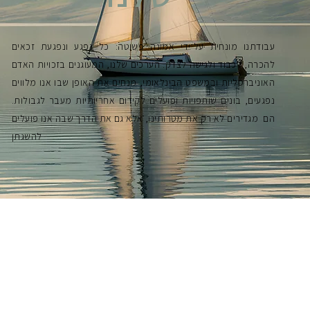
עבודתנו מונחית על־ידי אמונה פשוטה: כל נפגע ונפגעת זכאים
להכרה, לכבוד ולגישה לצדק. הערכים שלנו, המעוגנים בזכויות האדם
האוניברסליות ובמשפט הבינלאומי, מנחים את האופן שבו אנו מלווים
נפגעים, בונים שותפויות ופועלים לקידום אחריותיות מעבר לגבולות.
הם מגדירים לא רק את מטרותינו, אלא גם את הדרך שבה אנו פועלים
להשגתן