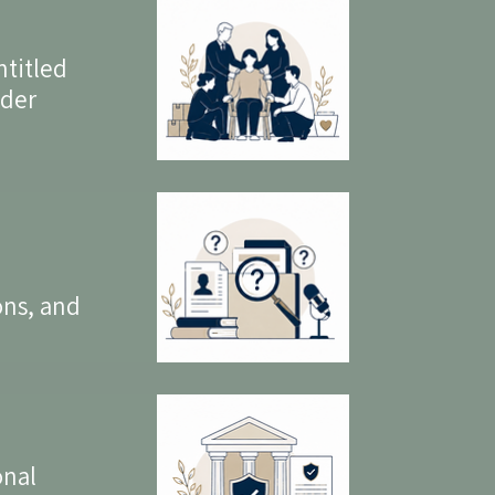
ntitled
nder
ons, and
onal